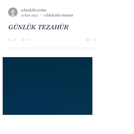
zehrakilicarslan
21 Kas 2021
1 dakikada okunur
GÜNLÜK TEZAHÜR